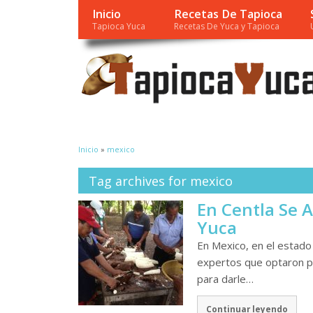
Inicio
Recetas De Tapioca
Tapioca Yuca
Recetas De Yuca y Tapioca
Inicio
»
mexico
Tag archives for mexico
En Centla Se 
Yuca
En Mexico, en el estado
expertos que optaron po
para darle…
Continuar leyendo