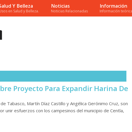
Salud Y Belleza
Noticias
Información
Usos en Salud y Belleza.
Noticias Relacionadas
Información teórica
Abre Proyecto Para Expandir Harina De
 de Tabasco, Martín Díaz Castillo y Angélica Gerónimo Cruz, son
r unir esfuerzos con los campesinos del municipio de Centla,