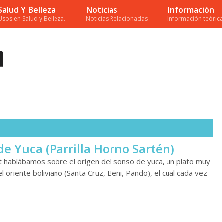
Salud Y Belleza
Noticias
Información
Usos en Salud y Belleza.
Noticias Relacionadas
Información teórica
e Yuca (Parrilla Horno Sartén)
t hablábamos sobre el origen del sonso de yuca, un plato muy
el oriente boliviano (Santa Cruz, Beni, Pando), el cual cada vez